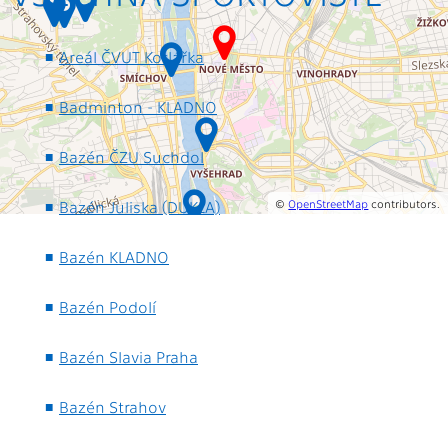
Areál ČVUT Kotlářka
Badminton - KLADNO
Bazén ČZU Suchdol
Bazén Juliska (DUKLA)
©
OpenStreetMap
contributors.
Bazén KLADNO
Bazén Podolí
Bazén Slavia Praha
Bazén Strahov