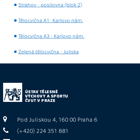
Strahov - posilovna (blok 2)
Tělocvična A1- Karlovo nám.
Tělocvična A3 - Karlovo nám.
Zelená tělocvična - Juliska
ÚSTAV TĚLESNÉ
VÝCHOVY A SPORTU
ČVUT V PRAZE
Pod Juliskou 4, 160 00 Praha 6
(+420) 224 351 881