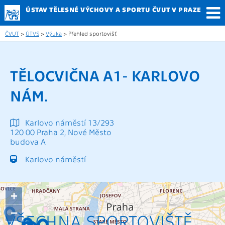
ÚSTAV TĚLESNÉ
VÝCHOVY A SPORTU
ČVUT V PRAZE
ČVUT
>
ÚTVS
>
Výuka
> Přehled sportovišť
TĚLOCVIČNA A1- KARLOVO
NÁM.
Karlovo náměstí 13/293
120 00 Praha 2, Nové Město
budova A
Karlovo náměstí
+
−
VŠECHNA SPORTOVIŠTĚ