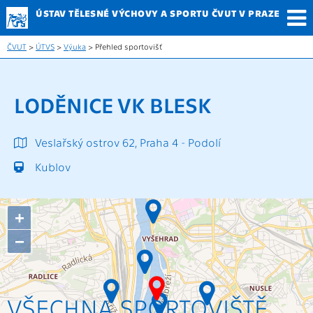
ÚSTAV TĚLESNÉ
VÝCHOVY A SPORTU
ČVUT V PRAZE
ČVUT
>
ÚTVS
>
Výuka
> Přehled sportovišť
LODĚNICE VK BLESK
Veslařský ostrov 62, Praha 4 - Podolí
Kublov
+
−
VŠECHNA SPORTOVIŠTĚ