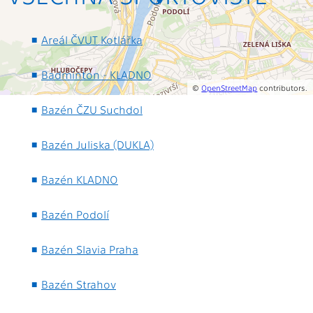
Areál ČVUT Kotlářka
Badminton - KLADNO
©
OpenStreetMap
contributors.
Bazén ČZU Suchdol
Bazén Juliska (DUKLA)
Bazén KLADNO
Bazén Podolí
Bazén Slavia Praha
Bazén Strahov