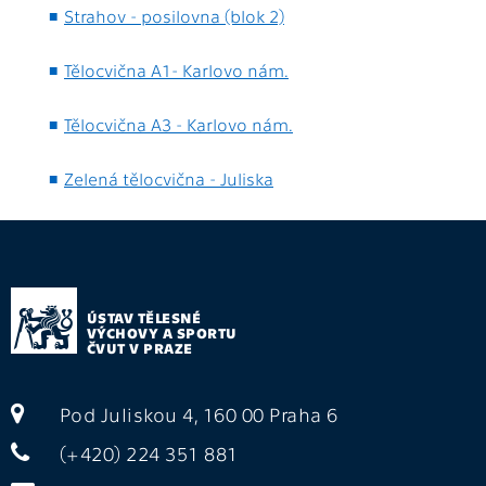
Strahov - posilovna (blok 2)
Tělocvična A1- Karlovo nám.
Tělocvična A3 - Karlovo nám.
Zelená tělocvična - Juliska
ÚSTAV TĚLESNÉ
VÝCHOVY A SPORTU
ČVUT V PRAZE
Pod Juliskou 4, 160 00 Praha 6
(+420) 224 351 881