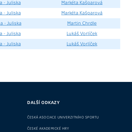
 - Juliska
Markéta Kašparová
 - Juliska
Markéta Kašparová
a - Juliska
Martin Chrdle
 - Juliska
Lukáš Vorlíček
 - Juliska
Lukáš Vorlíček
DALŠÍ ODKAZY
ČESKÁ ASOCIACE UNIVERZITNÍHO SPORTU
ČESKÉ AKADEMICKÉ HRY