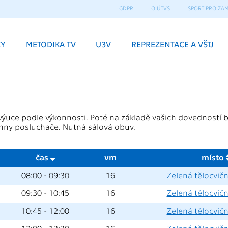
GDPR
O ÚTVS
SPORT PRO ZA
ZY
METODIKA TV
U3V
REPREZENTACE A VŠTJ
výuce podle výkonnosti. Poté na základě vašich dovedností b
hny posluchače. Nutná sálová obuv.
čas
vm
místo
08:00 - 09:30
16
Zelená tělocvičn
09:30 - 10:45
16
Zelená tělocvičn
10:45 - 12:00
16
Zelená tělocvičn