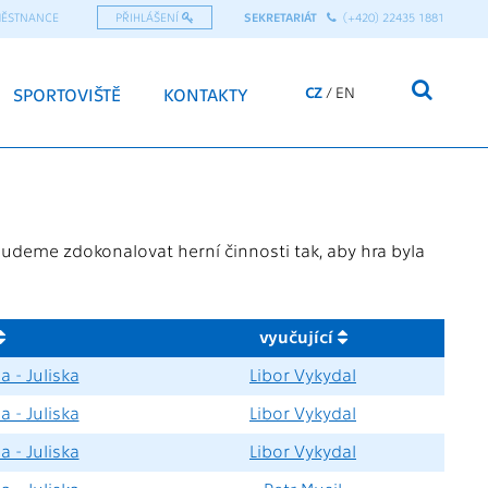
MĚSTNANCE
PŘIHLÁŠENÍ
SEKRETARIÁT
(+420) 22435 1881
CZ
EN
SPORTOVIŠTĚ
KONTAKTY
udeme zdokonalovat herní činnosti tak, aby hra byla
vyučující
a - Juliska
Libor Vykydal
a - Juliska
Libor Vykydal
a - Juliska
Libor Vykydal