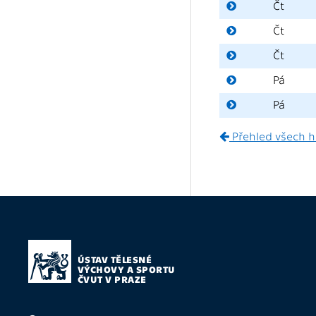
Čt
Čt
Čt
Pá
Pá
Přehled všech h
ÚSTAV TĚLESNÉ
VÝCHOVY A SPORTU
ČVUT V PRAZE