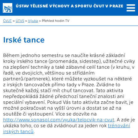
ÚSTAV TĚLESNÉ
VÝCHOVY A SPORTU
ČVUT V PRAZE
ČVUT
>
ÚTVS
>
Výuka
> Přehled hodin TV
Irské tance
Během jednoho semestru se naučíte krásné základní
kroky irského tance (promenáda, sidestep), užitečné cviky
na zlepšení techniky a také zábavné ceilí tance (v kruhu, v
řadě, ve dvojicích, většinou se střídáním
partnerů/partnerek), které můžete vyzkoušet na některé
z irských tancovaček přímo tady v Praze. Zvládne to
skutečně každý, stačí mít chuť tancovat. Tato aktivita
nepředpokládá žádné předchozí taneční znalosti ani
speciální vybavení. Pokud Vás tato aktivita začne bavit, je
možné pokračovat na vyšší úrovni a dostat se až na
soutěže či vystoupení. Více se dozvíte na
http://www.sonasol.com/vyuka/telocvik-na-cvut
. A zde je
ukázka toho, co se dá zvládnout za jeden rok
trénování
irských tanců
.