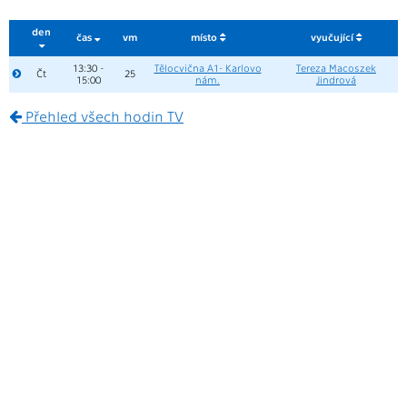
den
čas
vm
místo
vyučující
13:30 -
Tělocvična A1- Karlovo
Tereza Macoszek
Čt
25
15:00
nám.
Jindrová
Přehled všech hodin TV