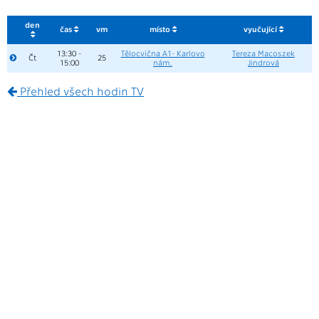
den
čas
vm
místo
vyučující
13:30 -
Tělocvična A1- Karlovo
Tereza Macoszek
Čt
25
15:00
nám.
Jindrová
Přehled všech hodin TV