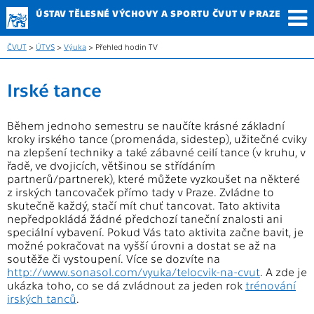
ÚSTAV TĚLESNÉ
VÝCHOVY A SPORTU
ČVUT V PRAZE
ČVUT
>
ÚTVS
>
Výuka
> Přehled hodin TV
Irské tance
Během jednoho semestru se naučíte krásné základní
kroky irského tance (promenáda, sidestep), užitečné cviky
na zlepšení techniky a také zábavné ceilí tance (v kruhu, v
řadě, ve dvojicích, většinou se střídáním
partnerů/partnerek), které můžete vyzkoušet na některé
z irských tancovaček přímo tady v Praze. Zvládne to
skutečně každý, stačí mít chuť tancovat. Tato aktivita
nepředpokládá žádné předchozí taneční znalosti ani
speciální vybavení. Pokud Vás tato aktivita začne bavit, je
možné pokračovat na vyšší úrovni a dostat se až na
soutěže či vystoupení. Více se dozvíte na
http://www.sonasol.com/vyuka/telocvik-na-cvut
. A zde je
ukázka toho, co se dá zvládnout za jeden rok
trénování
irských tanců
.