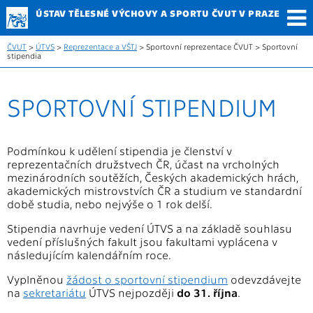
ÚSTAV TĚLESNÉ
VÝCHOVY A SPORTU
ČVUT V PRAZE
ČVUT
>
ÚTVS
>
Reprezentace a VŠTJ
> Sportovní reprezentace ČVUT > Sportovní
stipendia
SPORTOVNÍ STIPENDIUM
Podmínkou k udělení stipendia je členství v
reprezentačních družstvech ČR, účast na vrcholných
mezinárodních soutěžích, Českých akademických hrách,
akademických mistrovstvích ČR a studium ve standardní
době studia, nebo nejvýše o 1 rok delší.
Stipendia navrhuje vedení ÚTVS a na základě souhlasu
vedení příslušných fakult jsou fakultami vyplácena v
následujícím kalendářním roce.
Vyplněnou
žádost o sportovní stipendium
odevzdávejte
na
sekretariátu
ÚTVS nejpozději
do 31. října
.