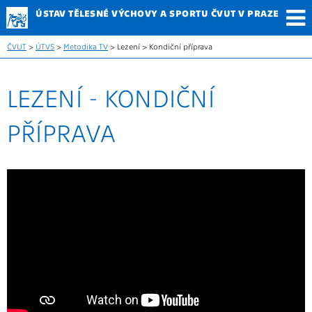
ÚSTAV TĚLESNÉ
VÝCHOVY A SPORTU
ČVUT V PRAZE
ČVUT
>
ÚTVS
>
Metodika TV
> Lezení > Kondiční příprava
LEZENÍ - KONDIČNÍ
PŘÍPRAVA