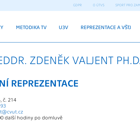
GDPR
O ÚTVS
SPORT PRO ZA
ZY
METODIKA TV
U3V
REPREZENTACE A VŠTJ
EDDR. ZDENĚK VALJENT PH.D
NÍ REPREZENTACE
, č. 214
293
nt@cvut.cz
:00 další hodiny po domluvě