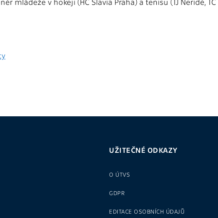
enér mládeže v hokeji (HC Slavia Praha) a tenisu (TJ Neridé, TC
ty
UŽITEČNÉ ODKAZY
O ÚTVS
GDPR
EDITACE OSOBNÍCH ÚDAJŮ