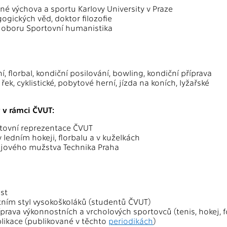
né výchova a sportu Karlovy University v Praze
ogických věd, doktor filozofie
v oboru Sportovní humanistika
í, florbal, kondiční posilování, bowling, kondiční příprava
řek, cyklistické, pobytové herní, jízda na koních, lyžařské
y v rámci ČVUT:
tovní reprezentace ČVUT
 ledním hokeji, florbalu a v kuželkách
jového mužstva Technika Praha
st
otním styl vysokoškoláků (studentů ČVUT)
íprava výkonnostních a vrcholových sportovců (tenis, hokej, f
ikace (publikované v těchto
periodikách
)