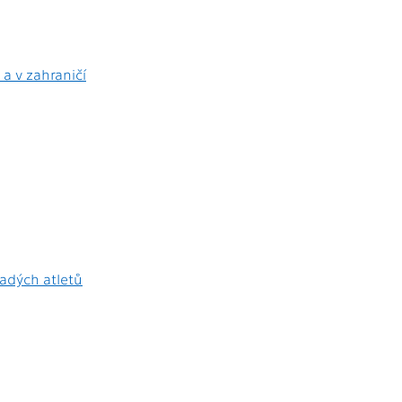
a v zahraničí
ladých atletů