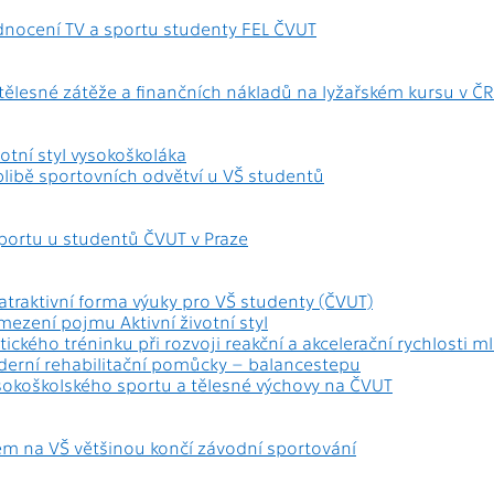
dnocení TV a sportu studenty FEL ČVUT
tělesné zátěže a finančních nákladů na lyžařském kursu v ČR 
votní styl vysokoškoláka
libě sportovních odvětví u VŠ studentů
sportu u studentů ČVUT v Praze
 atraktivní forma výuky pro VŠ studenty (ČVUT)
mezení pojmu Aktivní životní styl
etického tréninku při rozvoji reakční a akcelerační rychlosti m
derní rehabilitační pomůcky – balancestepu
ysokoškolského sportu a tělesné výchovy na ČVUT
em na VŠ většinou končí závodní sportování