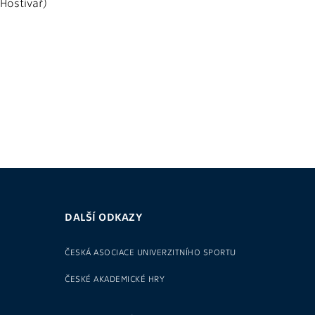
 Hostivař)
DALŠÍ ODKAZY
ČESKÁ ASOCIACE UNIVERZITNÍHO SPORTU
ČESKÉ AKADEMICKÉ HRY