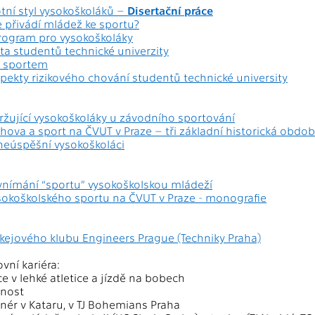
otní styl vysokoškoláků –
Disertační práce
e přivádí mládež ke sportu?
rogram pro vysokoškoláky
ota studentů technické univerzity
e sportem
pekty rizikového chování studentů technické university
žující vysokoškoláky u závodního sportování
hova a sport na ČVUT v Praze – tři základní historická obdob
neúspěšní vysokoškoláci
nímání “sportu” vysokoškolskou mládeží
ysokoškolského sportu na ČVUT v Praze - monografie
okejového klubu Engineers Prague (Techniky Praha)
vní kariéra:
e v lehké atletice a jízdě na bobech
nnost
renér v Kataru, v TJ Bohemians Praha