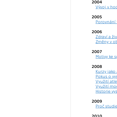
2004
Vývoj v ho
2005
Porovnání 
2006
Zdraví a ži
Změny v ob
2007
Motivy ke 
2008
Kurzy jako
Pokus o vy
Využití atl
Využití mo
Historie v
2009
Proč studi
2010