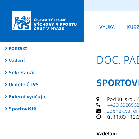
ÚSTAV TĚLESNÉ
VÝCHOVY A SPORTU
VÝUKA
KUR
ČVUT V PRAZE
Kontakt
DOC. PA
Vedení
Sekretariát
SPORTOV
Učitelé ÚTVS
Externí vyučující
Pod Juliskou 4
+420 602696
Sportoviště
zdenek.valje
út 11:00 - 12
Vzdělání: