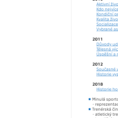
Aktivní živ
Kdo nejvíc
Kondiční p
Kvalita živ
Socializac
Vybrané as
2011
Důvody udr
Tělesná výc
Úspěšní a 
2012
Současné v
Historie v
2018
Historie h
Minulá sporto
- reprezentac
Trenérská či
- atletický t