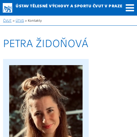
ÚSTAV TĚLESNÉ
VÝCHOVY A SPORTU
ČVUT V PRAZE
ČVUT
>
ÚTVS
> Kontakty
PETRA ŽIDOŇOVÁ