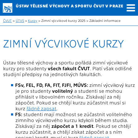
ÚSTAV TĚLESNÉ
VÝCHOVY A SPORTU
ČVUT V PRAZE
ČVUT
>
ÚTVS
>
Kurzy
> Zimní výcvikové kurzy 2025 > Základní informace
ZIMNÍ VÝCVIKOVÉ KURZY
Ústav tělesné výchovy a sportu pořádá zimní výcvikové
kurzy pro studenty
všech fakult ČVUT
. Platí však odlišné
studijní předpisy na jednotlivých fakultách.
FSv, FEL, FD, FA, FIT, FJFI, MÚVS:
zimní výcvikový kurz
je pro studenty
volitelný
a studenti se mohou
přihlásit v libovolném ročníku. Získávají za něj
zápočet. Pokud se chtějí kurzu zúčastnit musí si
kurz
řádně zapsat
.
FS:
studenti mají možnost se zúčastnit volitelného
zimního výcvikového kurzu kdykoli během studia.
Získávají za něj
zápočet a 1 kredit
. Pokud se chtějí
kurzu zúčastnit, a chtějí získat zápočet a s ním
spojený kredit, musí si kurz
řádně zapsat
.