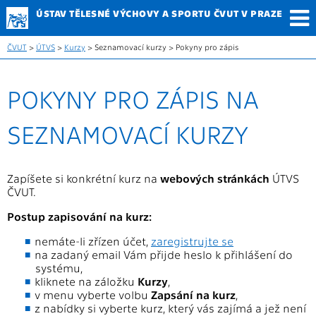
ÚSTAV TĚLESNÉ
VÝCHOVY A SPORTU
ČVUT V PRAZE
ČVUT
>
ÚTVS
>
Kurzy
> Seznamovací kurzy > Pokyny pro zápis
POKYNY PRO ZÁPIS NA
SEZNAMOVACÍ KURZY
Zapíšete si konkrétní kurz na
webových stránkách
ÚTVS
ČVUT.
Postup zapisování na kurz:
nemáte-li zřízen účet,
zaregistrujte se
na zadaný email Vám přijde heslo k přihlášení do
systému,
kliknete na záložku
Kurzy
,
v menu vyberte volbu
Zapsání na kurz
,
z nabídky si vyberte kurz, který vás zajímá a jež není