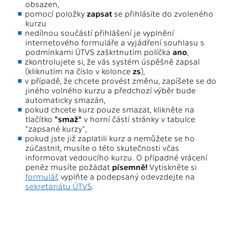
obsazen,
pomocí položky
zapsat
se přihlásíte do zvoleného
kurzu
nedílnou součástí přihlášení je vyplnění
internetového formuláře a vyjádření souhlasu s
podmínkami ÚTVS zaškrtnutím políčka
ano
,
zkontrolujete si, že vás systém úspěšně zapsal
(kliknutím na číslo v kolonce
zs
),
v případě, že chcete provést změnu, zapíšete se do
jiného volného kurzu a předchozí výběr bude
automaticky smazán,
pokud chcete kurz pouze smazat, klikněte na
tlačítko
"smaž"
v horní částí stránky v tabulce
"zapsané kurzy",
pokud jste již zaplatili kurz a nemůžete se ho
zúčastnit, musíte o této skutečnosti včas
informovat vedoucího kurzu. O případné vrácení
peněz musíte požádat
písemně!
Vytiskněte si
formulář
, vyplňte a podepsaný odevzdejte na
sekretariátu ÚTVS
.