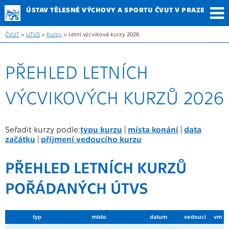
ÚSTAV TĚLESNÉ
VÝCHOVY A SPORTU
ČVUT V PRAZE
ČVUT
>
ÚTVS
>
Kurzy
> Letní výcvikové kurzy 2026
PŘEHLED LETNÍCH
VÝCVIKOVÝCH KURZŮ 2026
Seřadit kurzy podle:
typu kurzu
|
místa konání
|
data
začátku
|
příjmení vedoucího kurzu
PŘEHLED LETNÍCH KURZŮ
POŘÁDANÝCH ÚTVS
typ
místo
datum
vedoucí
vm