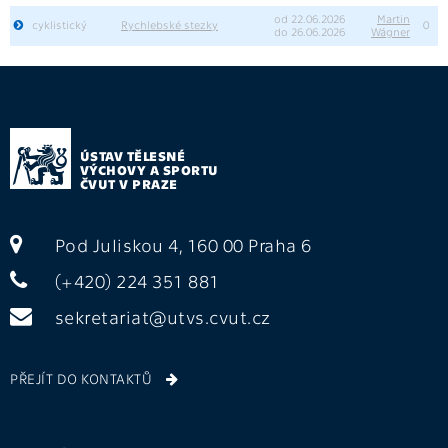
od 22.06.2026
Martin
cyklistický
Rychlebské stezky
0
do 26.06.2026
Wágner
ÚSTAV TĚLESNÉ
VÝCHOVY A SPORTU
ČVUT V PRAZE
Pod Juliskou 4, 160 00 Praha 6
(+420) 224 351 881
sekretariat@utvs.cvut.cz
PŘEJÍT DO KONTAKTŮ