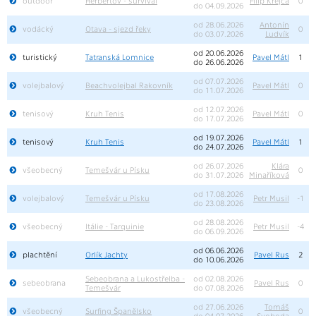
outdoor
Herbertov - survival
Filip Krejča
0
do 04.09.2026
od 28.06.2026
Antonín
vodácký
Otava - sjezd řeky
0
do 03.07.2026
Ludvík
od 20.06.2026
turistický
Tatranská Lomnice
Pavel Mátl
1
do 26.06.2026
od 07.07.2026
volejbalový
Beachvolejbal Rakovník
Pavel Mátl
0
do 11.07.2026
od 12.07.2026
tenisový
Kruh Tenis
Pavel Mátl
0
do 17.07.2026
od 19.07.2026
tenisový
Kruh Tenis
Pavel Mátl
1
do 24.07.2026
od 26.07.2026
Klára
všeobecný
Temešvár u Písku
0
do 31.07.2026
Minaříková
od 17.08.2026
volejbalový
Temešvár u Písku
Petr Musil
-1
do 23.08.2026
od 28.08.2026
všeobecný
Itálie - Tarquinie
Petr Musil
-4
do 06.09.2026
od 06.06.2026
plachtění
Orlík Jachty
Pavel Rus
2
do 10.06.2026
Sebeobrana a Lukostřelba -
od 02.08.2026
sebeobrana
Pavel Rus
0
Temešvár
do 07.08.2026
od 27.06.2026
Tomáš
všeobecný
Surfing Španělsko
0
do 04.07.2026
Svoboda