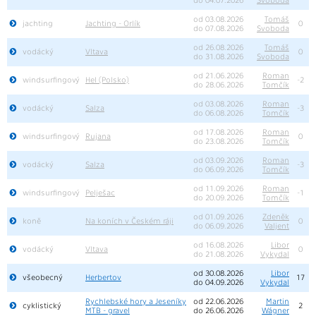
od 03.08.2026
Tomáš
jachting
Jachting - Orlík
0
do 07.08.2026
Svoboda
od 26.08.2026
Tomáš
vodácký
Vltava
0
do 31.08.2026
Svoboda
od 21.06.2026
Roman
windsurfingový
Hel (Polsko)
-2
do 28.06.2026
Tomčík
od 03.08.2026
Roman
vodácký
Salza
-3
do 06.08.2026
Tomčík
od 17.08.2026
Roman
windsurfingový
Rujana
0
do 23.08.2026
Tomčík
od 03.09.2026
Roman
vodácký
Salza
-3
do 06.09.2026
Tomčík
od 11.09.2026
Roman
windsurfingový
Pelješac
-1
do 20.09.2026
Tomčík
od 01.09.2026
Zdeněk
koně
Na koních v Českém ráji
0
do 06.09.2026
Valjent
od 16.08.2026
Libor
vodácký
Vltava
0
do 21.08.2026
Vykydal
od 30.08.2026
Libor
všeobecný
Herbertov
17
do 04.09.2026
Vykydal
Rychlebské hory a Jeseníky
od 22.06.2026
Martin
cyklistický
2
MTB - gravel
do 26.06.2026
Wágner