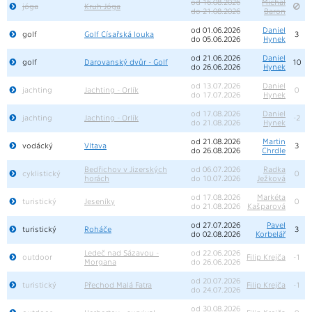
od 16.08.2026
Michal
jóga
Kruh Jóga
do 21.08.2026
Baron
od 01.06.2026
Daniel
golf
Golf Císařská louka
3
do 05.06.2026
Hynek
od 21.06.2026
Daniel
golf
Darovanský dvůr - Golf
10
do 26.06.2026
Hynek
od 13.07.2026
Daniel
jachting
Jachting - Orlík
0
do 17.07.2026
Hynek
od 17.08.2026
Daniel
jachting
Jachting - Orlík
-2
do 21.08.2026
Hynek
od 21.08.2026
Martin
vodácký
Vltava
3
do 26.08.2026
Chrdle
Bedřichov v Jizerských
od 06.07.2026
Radka
cyklistický
0
horách
do 10.07.2026
Ježková
od 17.08.2026
Markéta
turistický
Jeseníky
0
do 21.08.2026
Kašparová
od 27.07.2026
Pavel
turistický
Roháče
3
do 02.08.2026
Korbelář
Ledeč nad Sázavou -
od 22.06.2026
outdoor
Filip Krejča
-1
Morgana
do 26.06.2026
od 20.07.2026
turistický
Přechod Malá Fatra
Filip Krejča
-1
do 24.07.2026
od 30.08.2026