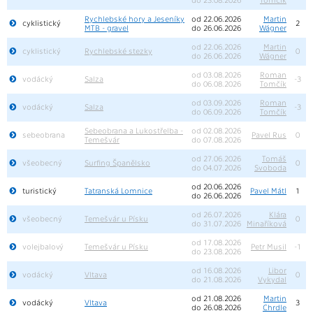
Rychlebské hory a Jeseníky
od 22.06.2026
Martin
cyklistický
2
MTB - gravel
do 26.06.2026
Wágner
od 22.06.2026
Martin
cyklistický
Rychlebské stezky
0
do 26.06.2026
Wágner
od 03.08.2026
Roman
vodácký
Salza
-3
do 06.08.2026
Tomčík
od 03.09.2026
Roman
vodácký
Salza
-3
do 06.09.2026
Tomčík
Sebeobrana a Lukostřelba -
od 02.08.2026
sebeobrana
Pavel Rus
0
Temešvár
do 07.08.2026
od 27.06.2026
Tomáš
všeobecný
Surfing Španělsko
0
do 04.07.2026
Svoboda
od 20.06.2026
turistický
Tatranská Lomnice
Pavel Mátl
1
do 26.06.2026
od 26.07.2026
Klára
všeobecný
Temešvár u Písku
0
do 31.07.2026
Minaříková
od 17.08.2026
volejbalový
Temešvár u Písku
Petr Musil
-1
do 23.08.2026
od 16.08.2026
Libor
vodácký
Vltava
0
do 21.08.2026
Vykydal
od 21.08.2026
Martin
vodácký
Vltava
3
do 26.08.2026
Chrdle