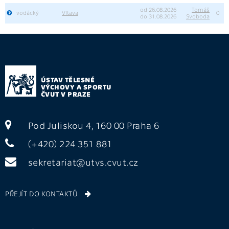
od 26.08.2026
Tomáš
vodácký
Vltava
0
do 31.08.2026
Svoboda
ÚSTAV TĚLESNÉ
VÝCHOVY A SPORTU
ČVUT V PRAZE
Pod Juliskou 4, 160 00 Praha 6
(+420) 224 351 881
sekretariat@utvs.cvut.cz
PŘEJÍT DO KONTAKTŮ