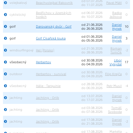
od 07.07.2026
volejbalový
Beachvolejbal Rakovník
Pavel Mátl
0
do 11.07.2026
Bedřichov v Jizerských
od 06.07.2026
Radka
cyklistický
0
horách
do 10.07.2026
Ježková
od 21.06.2026
Daniel
golf
Darovanský dvůr - Golf
10
do 26.06.2026
Hynek
od 01.06.2026
Daniel
golf
Golf Císařská louka
3
do 05.06.2026
Hynek
od 21.06.2026
Roman
windsurfingový
Hel (Polsko)
-2
do 28.06.2026
Tomčík
od 30.08.2026
Libor
všeobecný
Herbertov
17
do 04.09.2026
Vykydal
od 30.08.2026
outdoor
Herbertov - survival
Filip Krejča
0
do 04.09.2026
od 28.08.2026
všeobecný
Itálie - Tarquinie
Petr Musil
-4
do 06.09.2026
od 13.07.2026
Daniel
jachting
Jachting - Orlík
0
do 17.07.2026
Hynek
od 03.08.2026
Tomáš
jachting
Jachting - Orlík
0
do 07.08.2026
Svoboda
od 17.08.2026
Daniel
jachting
Jachting - Orlík
-2
do 21.08.2026
Hynek
od 17.08.2026
Markéta