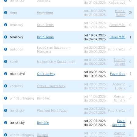
turistický
Jeseníky
0
do 21.08.2026
Kašparová
od 16.08.2026
Michal
jóga
Kruh Jóga
do 21.08.2026
Baron
od 12.07.2026
tenisový
Kruh Tenis
Pavel Mátl
0
do 17.07.2026
od 19.07.2026
tenisový
Kruh Tenis
Pavel Mátl
1
do 24.07.2026
Ledeč nad Sázavou -
od 22.06.2026
outdoor
Filip Krejča
-1
Morgana
do 26.06.2026
od 01.09.2026
Zdeněk
koně
Na koních v Českém ráji
0
do 06.09.2026
Valjent
od 06.06.2026
plachtění
Orlík Jachty
Pavel Rus
2
do 10.06.2026
od 28.06.2026
Antonín
vodácký
Otava - sjezd řeky
0
do 03.07.2026
Ludvík
od 11.09.2026
Roman
windsurfingový
Pelješac
-1
do 20.09.2026
Tomčík
od 20.07.2026
turistický
Přechod Malá Fatra
Filip Krejča
-1
do 24.07.2026
od 27.07.2026
Pavel
turistický
Roháče
3
do 02.08.2026
Korbelář
od 17.08.2026
Roman
windsurfingový
Rujana
0
do 23.08.2026
Tomčík