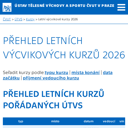
ÚSTAV TĚLESNÉ
VÝCHOVY A SPORTU
ČVUT V PRAZE
ČVUT
>
ÚTVS
>
Kurzy
> Letní výcvikové kurzy 2026
PŘEHLED LETNÍCH
VÝCVIKOVÝCH KURZŮ 2026
Seřadit kurzy podle:
typu kurzu
|
místa konání
|
data
začátku
|
příjmení vedoucího kurzu
PŘEHLED LETNÍCH KURZŮ
POŘÁDANÝCH ÚTVS
typ
místo
datum
vedoucí
vm