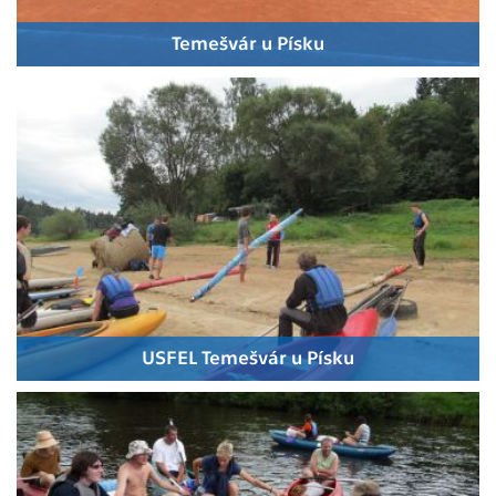
Temešvár u Písku
USFEL Temešvár u Písku