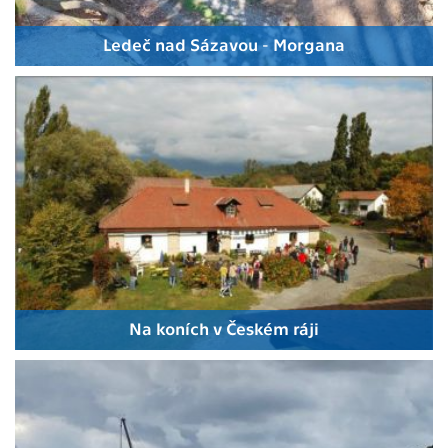
Ledeč nad Sázavou - Morgana
Na koních v Českém ráji