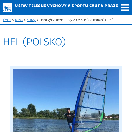
ÚSTAV TĚLESNÉ
VÝCHOVY A SPORTU
ČVUT V PRAZE
ČVUT
>
ÚTVS
>
Kurzy
> Letní výcvikové kurzy 2026 > Místa konání kurzů
HEL (POLSKO)