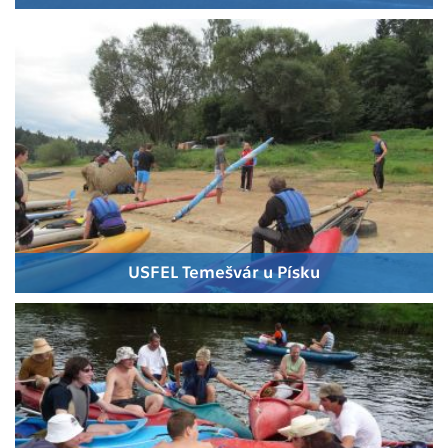
USFEL Temešvár u Písku