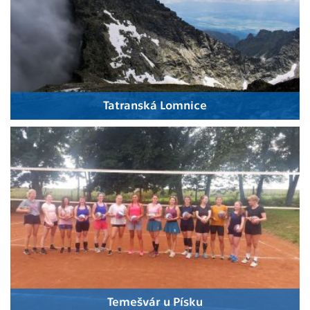
Tatranská Lomnice
Temešvár u Písku