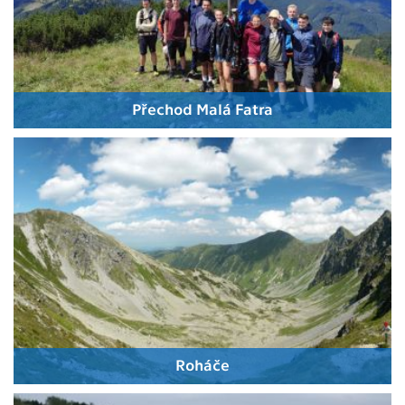
Přechod Malá Fatra
Roháče