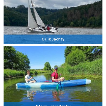
Orlík Jachty
Otava - sjezd řeky