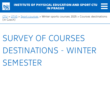
INSTITUTE OF PHYSICAL
EDUCATION AND SPORT
CTU
IN PRAGUE
CTU
>
ÚTVS
>
Sport courses
> Winter sports courses 2025 > Courses destinations
(in Czech)
SURVEY OF COURSES
DESTINATIONS - WINTER
SEMESTER