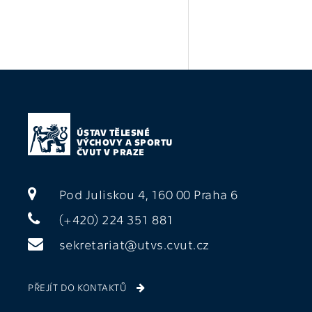
ÚSTAV TĚLESNÉ
VÝCHOVY A SPORTU
ČVUT V PRAZE
Pod Juliskou 4, 160 00 Praha 6
(+420) 224 351 881
sekretariat@utvs.cvut.cz
PŘEJÍT DO KONTAKTŮ