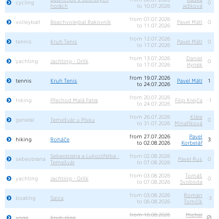
cycling
0
horách
to 10.07.2026
Ježková
from 07.07.2026
volleyball
Beachvolejbal Rakovník
Pavel Mátl
0
to 11.07.2026
from 12.07.2026
tennis
Kruh Tenis
Pavel Mátl
0
to 17.07.2026
from 13.07.2026
Daniel
yachting
Jachting - Orlík
0
to 17.07.2026
Hynek
from 19.07.2026
tennis
Kruh Tenis
Pavel Mátl
1
to 24.07.2026
from 20.07.2026
hiking
Přechod Malá Fatra
Filip Krejča
-1
to 24.07.2026
from 26.07.2026
Klára
general
Temešvár u Písku
0
to 31.07.2026
Minaříková
from 27.07.2026
Pavel
hiking
Roháče
3
to 02.08.2026
Korbelář
Sebeobrana a Lukostřelba -
from 02.08.2026
sebeobrana
Pavel Rus
0
Temešvár
to 07.08.2026
from 03.08.2026
Tomáš
yachting
Jachting - Orlík
0
to 07.08.2026
Svoboda
from 03.08.2026
Roman
boating
Salza
-3
to 06.08.2026
Tomčík
from 16.08.2026
Michal
yoga
Kruh Jóga