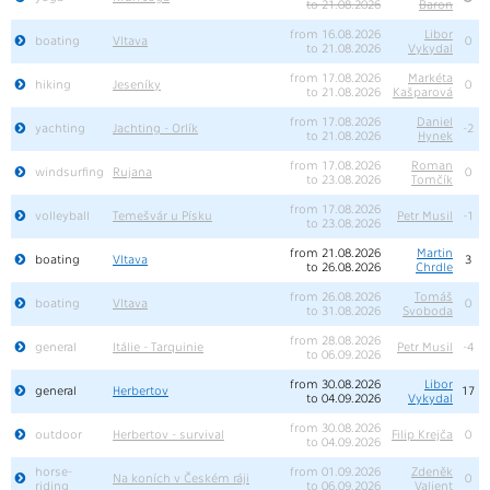
to 21.08.2026
Baron
from 16.08.2026
Libor
boating
Vltava
0
to 21.08.2026
Vykydal
from 17.08.2026
Markéta
hiking
Jeseníky
0
to 21.08.2026
Kašparová
from 17.08.2026
Daniel
yachting
Jachting - Orlík
-2
to 21.08.2026
Hynek
from 17.08.2026
Roman
windsurfing
Rujana
0
to 23.08.2026
Tomčík
from 17.08.2026
volleyball
Temešvár u Písku
Petr Musil
-1
to 23.08.2026
from 21.08.2026
Martin
boating
Vltava
3
to 26.08.2026
Chrdle
from 26.08.2026
Tomáš
boating
Vltava
0
to 31.08.2026
Svoboda
from 28.08.2026
general
Itálie - Tarquinie
Petr Musil
-4
to 06.09.2026
from 30.08.2026
Libor
general
Herbertov
17
to 04.09.2026
Vykydal
from 30.08.2026
outdoor
Herbertov - survival
Filip Krejča
0
to 04.09.2026
horse-
from 01.09.2026
Zdeněk
Na koních v Českém ráji
0
riding
to 06.09.2026
Valjent