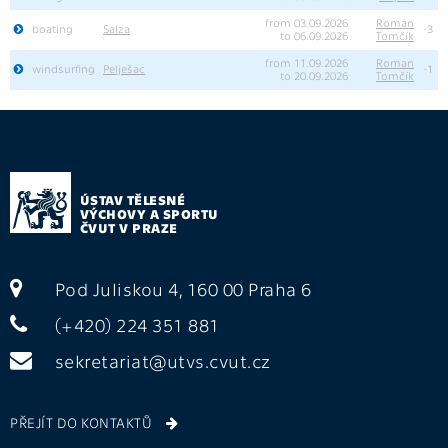
from 03.09.2026
Roman
boating
Salza
-3
to 06.09.2026
Tomčík
from 11.09.2026
Roman
windsurfing
Pelješac
-1
to 20.09.2026
Tomčík
ÚSTAV TĚLESNÉ
VÝCHOVY A SPORTU
ČVUT V PRAZE
Pod Juliskou 4, 160 00 Praha 6
(+420) 224 351 881
sekretariat@utvs.cvut.cz
PŘEJÍT DO KONTAKTŮ