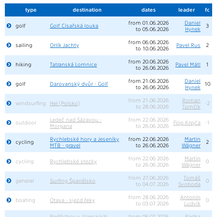
type
destination
dates
leader
fc
from 01.06.2026
Daniel
golf
Golf Císařská louka
3
to 05.06.2026
Hynek
from 06.06.2026
sailing
Orlík Jachty
Pavel Rus
2
to 10.06.2026
from 20.06.2026
hiking
Tatranská Lomnice
Pavel Mátl
1
to 26.06.2026
from 21.06.2026
Daniel
golf
Darovanský dvůr - Golf
10
to 26.06.2026
Hynek
from 21.06.2026
Roman
windsurfing
Hel (Polsko)
-2
to 28.06.2026
Tomčík
Ledeč nad Sázavou -
from 22.06.2026
outdoor
Filip Krejča
-1
Morgana
to 26.06.2026
Rychlebské hory a Jeseníky
from 22.06.2026
Martin
cycling
2
MTB - gravel
to 26.06.2026
Wágner
from 22.06.2026
Martin
cycling
Rychlebské stezky
0
to 26.06.2026
Wágner
from 27.06.2026
Tomáš
general
Surfing Španělsko
0
to 04.07.2026
Svoboda
from 28.06.2026
Antonín
boating
Otava - sjezd řeky
0
to 03.07.2026
Ludvík
Bedřichov v Jizerských
from 06.07.2026
Radka