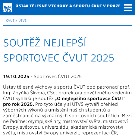
ÚSTAV TĚLESNÉ
VÝCHOVY A SPORTU
ČVUT V PRAZE
ČVUT
>
ÚTVS
SOUTĚŽ NEJLEPŠÍ
SPORTOVEC ČVUT 2025
19.10.2025
- Sportovec ČVUT 2025
Ústav tělesné výchovy a sportu ČVUT pod patronací prof.
Ing. Zbyňka Škvora, CSc., prorektora pověřeného vedením
ČVUT vyhlašuje soutěž
„O nejlepšího sportovce ČVUT“
pro rok 2025.
Pro tyto účely si ÚTVS vytváří přehled
výborných výkonů a umístění našich studentů a
zaměstnanců na význačných sportovních soutěžích. Mezi
ně řadíme: olympijské hry, mistrovství světa, mistrovství
Evropy, světovou univerziádu, akademické mistrovství
světa, mistrovství Evropy univerzit, reprezentaci ČR,